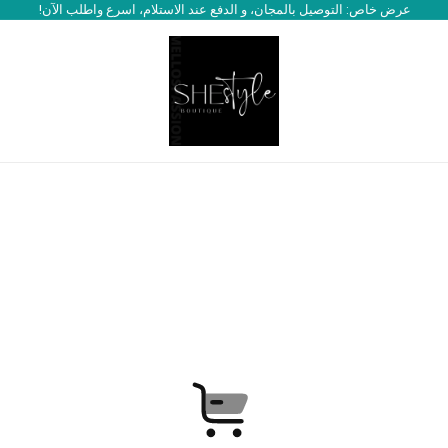
عرض خاص: التوصيل بالمجان، و الدفع عند الاستلام، اسرع واطلب الآن!